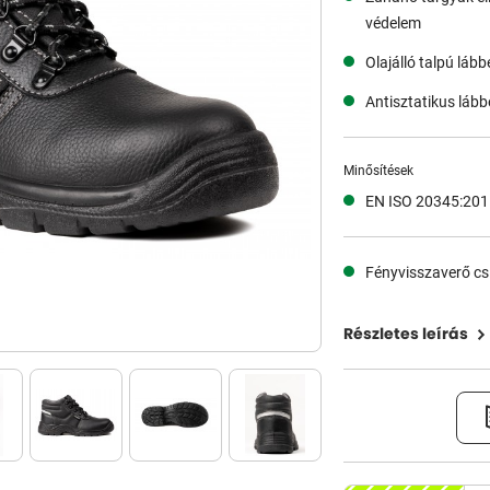
védelem
Olajálló talpú lábbe
Antisztatikus lábbe
Minősítések
EN ISO 20345:201
Fényvisszaverő cs
Részletes leírás