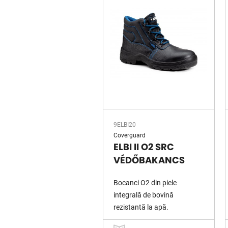
9ELBI20
Coverguard
ELBI II O2 SRC
VÉDŐBAKANCS
Bocanci O2 din piele
integrală de bovină
rezistantă la apă.