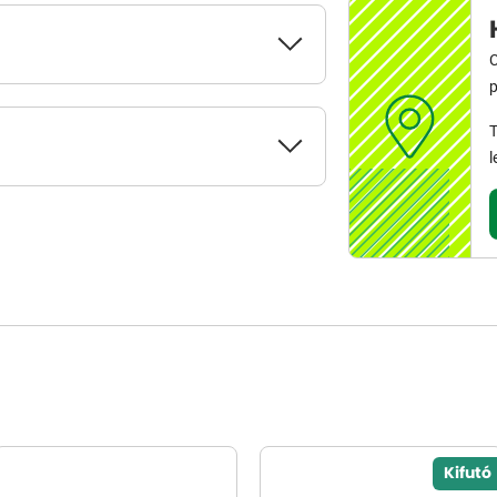
C
p
T
l
Kifutó