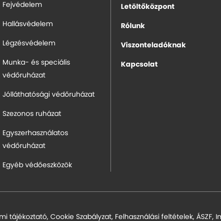
Fejvédelem
Letöltőközpont
Hallásvédelem
Rólunk
Légzésvédelem
Viszonteladóknak
Munka- és speciális
Kapcsolat
védőruházat
Jólláthatósági védőruházat
Szezonos ruházat
Egyszerhasználatos
védőruházat
Egyéb védőeszközök
mi tájékoztató
,
Cookie Szabályzat
,
Felhasználási feltételek
,
ÁSZF
,
I