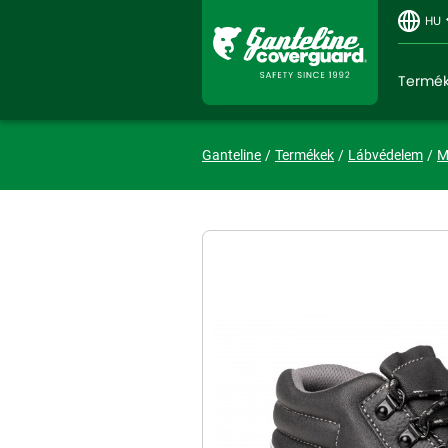
HU
Termé
Ganteline
Termékek
Lábvédelem
M