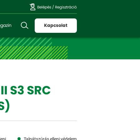
Belépés
/
Regisztráció
gazin
Kapcsolat
II S3 SRC
S)
eni
Talpátszúrás elleni védelem