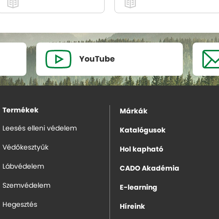
YouTube
Termékek
Márkák
Leesés elleni védelem
Katalógusok
Védőkesztyűk
Hol kapható
Lábvédelem
CADO Akadémia
Szemvédelem
E-learning
Hegesztés
Híreink