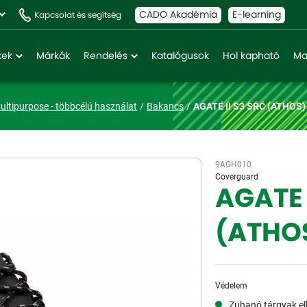
CADO Akadémia
E-learning
Kapcsolat és segítség
kek
Márkák
Rendelés
Katalógusok
Hol kapható
Ma
ultipurpose - többcélú használat
Bakancs
AGATE II S3 SRC (ATHOS)
9AGH010
Coverguard
AGATE 
(ATHO
Védelem
Zuhanó tárgyak ell