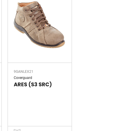
9GANLEX21
Coverguard
ARES (S3 SRC)