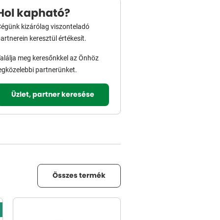
Hol kapható?
égünk kizárólag viszonteladó
artnerein keresztül értékesít.
alálja meg keresőnkkel az Önhöz
egközelebbi partnerünket.
Üzlet, partner keresése
Összes termék