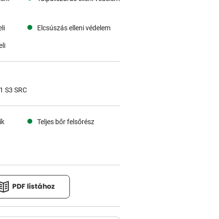
li
Elcsúszás elleni védelem
li
1 S3 SRC
ík
Teljes bőr felsőrész
PDF listához