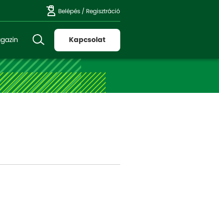
Belépés
/
Regisztráció
gazin
Kapcsolat