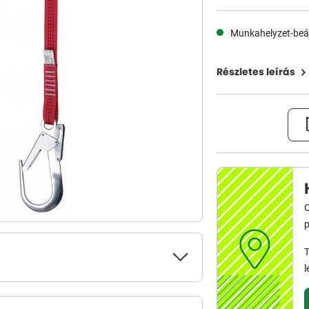
Munkahelyzet-beál
Részletes leírás
C
p
T
l