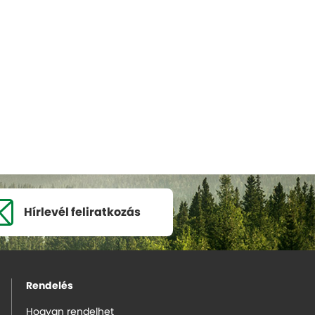
Hírlevél
feliratkozás
Rendelés
Hogyan rendelhet