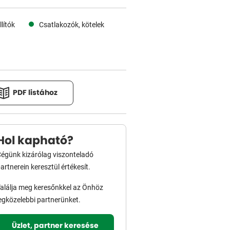
lítók
Csatlakozók, kötelek
PDF listához
Hol kapható?
égünk kizárólag viszonteladó
artnerein keresztül értékesít.
alálja meg keresőnkkel az Önhöz
egközelebbi partnerünket.
Üzlet, partner keresése