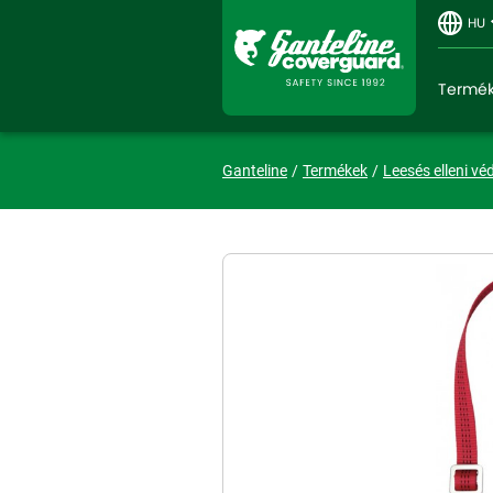
HU
Termé
Ganteline
Termékek
Leesés elleni vé