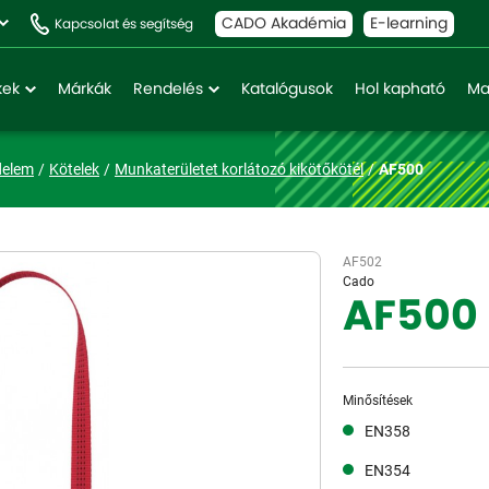
CADO Akadémia
E-learning
Kapcsolat és segítség
kek
Márkák
Rendelés
Katalógusok
Hol kapható
Ma
delem
Kötelek
Munkaterületet korlátozó kikötőkötél
AF500
AF502
Cado
AF500
Minősítések
EN358
EN354