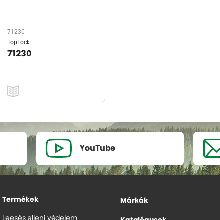
71230
TopLock
71230
YouTube
Termékek
Márkák
Leesés elleni védelem