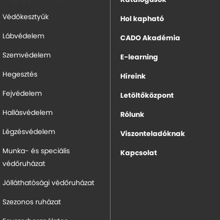
Katalógusok
Védőkesztyűk
Hol kapható
Lábvédelem
CADO Akadémia
Szemvédelem
E-learning
Hegesztés
Híreink
Fejvédelem
Letöltőközpont
Hallásvédelem
Rólunk
Légzésvédelem
Viszonteladóknak
Munka- és speciális
Kapcsolat
védőruházat
Jólláthatósági védőruházat
Szezonos ruházat