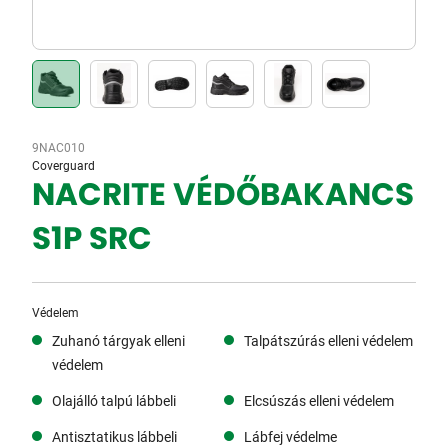
9NAC010
Coverguard
NACRITE VÉDŐBAKANCS
S1P SRC
Védelem
Zuhanó tárgyak elleni
Talpátszúrás elleni védelem
védelem
Olajálló talpú lábbeli
Elcsúszás elleni védelem
Antisztatikus lábbeli
Lábfej védelme