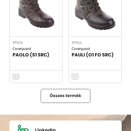
9PAOL
9PAUL
Coverguard
Coverguard
PAOLO (S1 SRC)
PAULI (O1 FO SRC)
Összes termék
LinkedIn