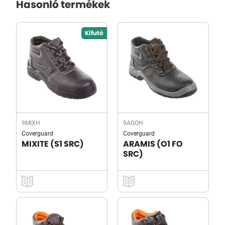
Hasonló termékek
Kifutó
9MIXH
9AGOH
Coverguard
Coverguard
MIXITE (S1 SRC)
ARAMIS (O1 FO
SRC)