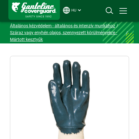
HU
Ganteline
Termékek
Védőkesztyűk
Általános kézvédelem - általános és intenzív munkához
Száraz vagy enyhén olajos, szennyezett körülményekre -
Mártott kesztyűk
9610