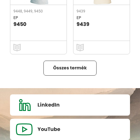
9448, 9449, 9450
9439
EP
EP
9450
9439
Összes termék
LinkedIn
YouTube