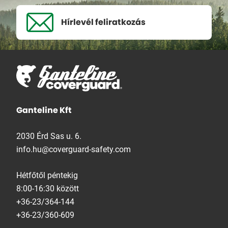
Hírlevél
feliratkozás
Ganteline Kft
2030 Érd Sas u. 6.
info.hu@coverguard-safety.com
Hétfőtől péntekig
8:00-16:30 között
+36-23/364-144
+36-23/360-609