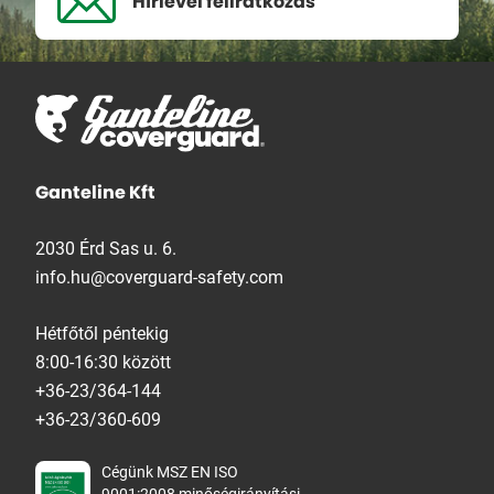
Hírlevél
feliratkozás
Ganteline Kft
2030 Érd Sas u. 6.
info.hu@coverguard-safety.com
Hétfőtől péntekig
8:00-16:30 között
+36-23/364-144
+36-23/360-609
Cégünk MSZ EN ISO
9001:2008 minőségirányítási