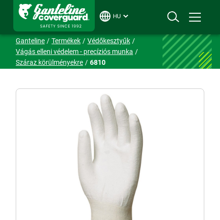
HU
Ganteline
Termékek
Védőkesztyűk
Vágás elleni védelem - precíziós munka
Száraz körülményekre
6810