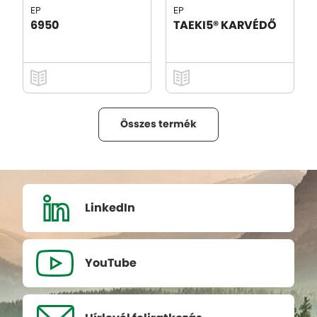
EP
EP
6950
TAEKI5® KARVÉDŐ
Összes termék
LinkedIn
YouTube