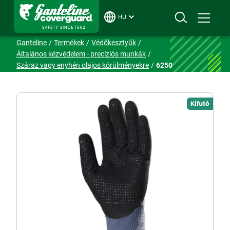
HU
Ganteline
Termékek
Védőkesztyűk
Általános kézvédelem - precíziós munkák
Száraz vagy enyhén olajos körülményekre
6250
Kifutó