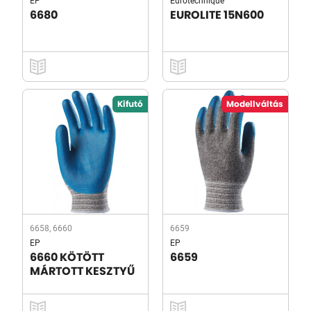
EP
Eurotechnique
6680
EUROLITE 15N600
Kifutó
Modellváltás
6658, 6660
6659
EP
EP
6660 KÖTÖTT
6659
MÁRTOTT KESZTYŰ