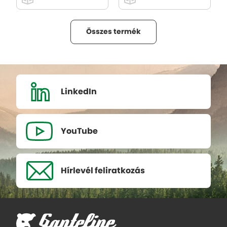
Összes termék
LinkedIn
YouTube
Hírlevél
feliratkozás