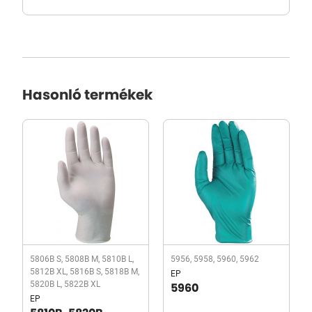
Hasonló termékek
5806B S, 5808B M, 5810B L,
5956, 5958, 5960, 5962
5812B XL, 5816B S, 5818B M,
EP
5820B L, 5822B XL
5960
EP