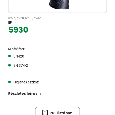
5926, 5928, 5930, 5932
EP
5930
Minősítések
EN420
EN 374-2
Higiénés eszköz
Részletes leírás
PDF listához