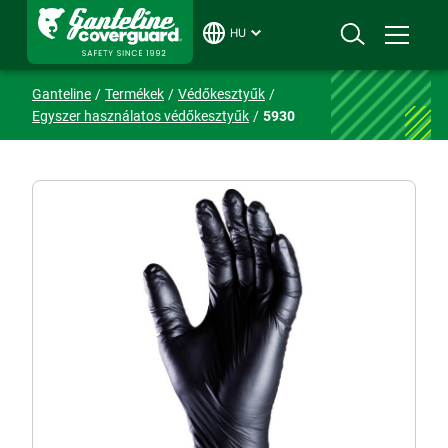
HU
Ganteline
Termékek
Védőkesztyűk
Egyszer használatos védőkesztyűk
5930