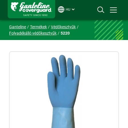
HU
Ganteline
Termékek
Védőkesztyűk
Folyadékálló védőkesztyűk
5220