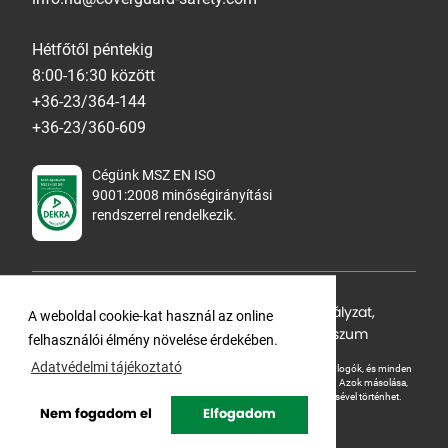
Hétfőtől péntekig
8:00-16:30 között
+36-23/364-144
+36-23/360-609
Cégünk MSZ EN ISO
9001:2008 minőségirányítási
rendszerrel rendelkezik.
Adatvédelmi tájékoztató
,
Cookie Szabályzat
,
A weboldal cookie-kat használ az online
Felhasználási feltételek
,
ÁSZF
,
Impresszum
felhasználói élmény növelése érdekében.
Adatvédelmi tájékoztató
A Ganteline Kft jelen honlapja szerzői jog által védett. A leírások, fotók, logók, és minden
egyéb, azon szereplő információ cégünk szellemi tulajdonát képezik.
Azok másolása,
üzleti célú felhasználása kizárólag a jog tulajdonosának beleegyezésével történhet.
Nem fogadom el
Elfogadom
Copyright © Ganteline. All rights reserved.
Website and design by
Voov