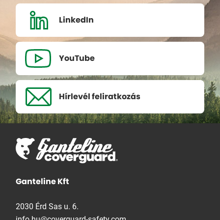
LinkedIn
YouTube
Hírlevél
feliratkozás
Ganteline Kft
2030 Érd Sas u. 6.
info.hu@coverguard-safety.com