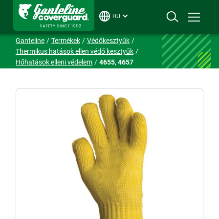
HU
Ganteline
Termékek
Védőkesztyűk
Thermikus hatások ellen védő kesztyűk
Hőhatások elleni védelem
4655, 4657