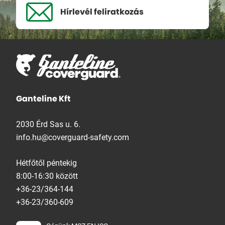
Hírlevél
feliratkozás
Ganteline Kft
2030 Érd Sas u. 6.
info.hu@coverguard-safety.com
Hétfőtől péntekig
8:00-16:30 között
+36-23/364-144
+36-23/360-609