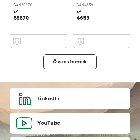
GAN59870
GAN4659
EP
EP
59870
4659
Összes termék
LinkedIn
YouTube