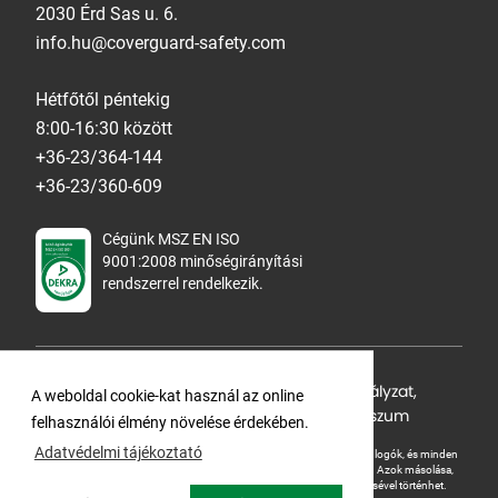
2030 Érd Sas u. 6.
info.hu@coverguard-safety.com
Hétfőtől péntekig
8:00-16:30 között
+36-23/364-144
+36-23/360-609
Cégünk MSZ EN ISO
9001:2008 minőségirányítási
rendszerrel rendelkezik.
Adatvédelmi tájékoztató
,
Cookie Szabályzat
,
A weboldal cookie-kat használ az online
Felhasználási feltételek
,
ÁSZF
,
Impresszum
felhasználói élmény növelése érdekében.
Adatvédelmi tájékoztató
A Ganteline Kft jelen honlapja szerzői jog által védett. A leírások, fotók, logók, és minden
egyéb, azon szereplő információ cégünk szellemi tulajdonát képezik.
Azok másolása,
üzleti célú felhasználása kizárólag a jog tulajdonosának beleegyezésével történhet.