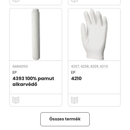
GAN4393
4207, 4208, 4209, 4210
EP
EP
4393 100% pamut
4210
alkarvédő
Összes termék