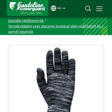
HU
Ganteline
Termékek
Védőkesztyűk
Speciális védőkesztyűk
Termékvédelem vagy alacsony kockázat ellen védő kötött és
varrott kesztyűk
4192, 4194