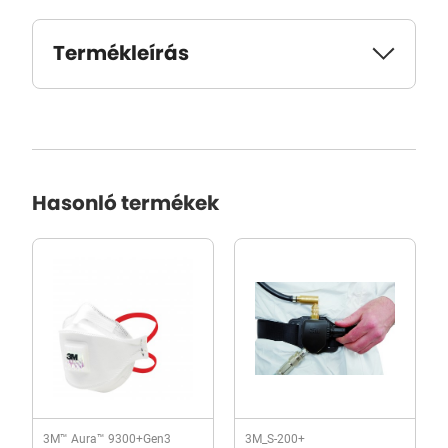
Termékleírás
Hasonló termékek
3M™ Aura™ 9300+Gen3
3M_S-200+