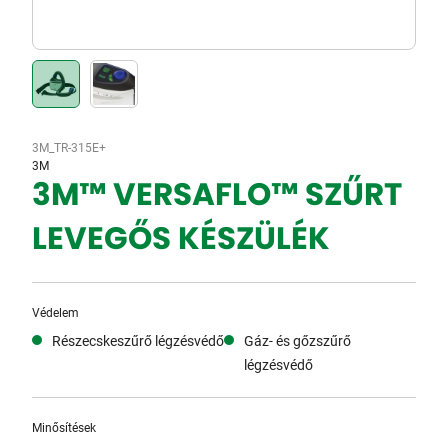
3M_TR-315E+
3M
3M™ VERSAFLO™ SZŰRT
LEVEGŐS KÉSZÜLÉK
Védelem
Részecskeszűrő légzésvédő
Gáz- és gőzszűrő
légzésvédő
Minősítések