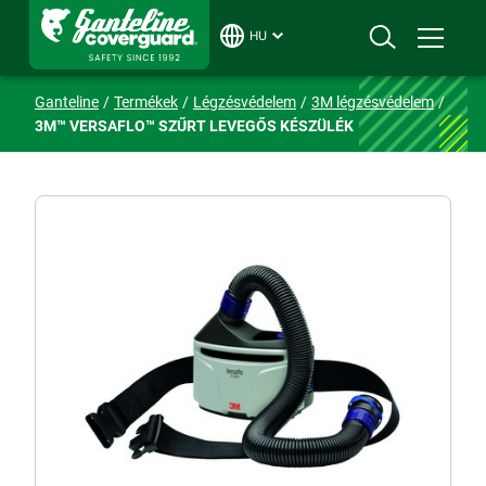
HU
Ganteline
Termékek
Légzésvédelem
3M légzésvédelem
3M™ VERSAFLO™ SZŰRT LEVEGŐS KÉSZÜLÉK