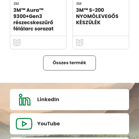
3M
3M
3M™ Aura™
3M™ S-200
9300+Gen3
NYOMÓLEVEGŐS
részecskeszűrő
KÉSZÜLÉK
félálarc sorozat
Összes termék
LinkedIn
YouTube