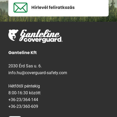
Hírlevél
feliratkozás
Ganteline Kft
2030 Érd Sas u. 6.
info.hu@coverguard-safety.com
Hétfőtől péntekig
8:00-16:30 között
+36-23/364-144
+36-23/360-609