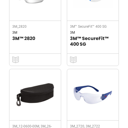
3M_2820
3M™ SecureFit™ 400 SG
3M
3M
3M™ 2820
3M™ SecureFit™
400 SG
3M_12-0600-00M, 3M_26-
3M_2720, 3M_2722