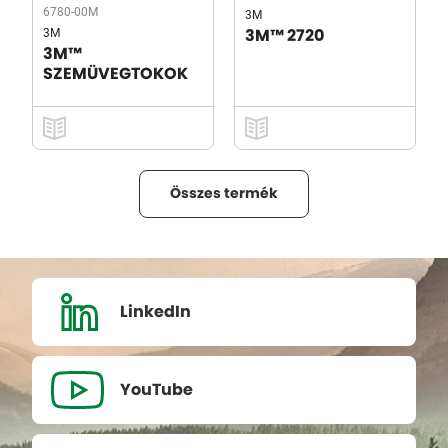
6780-00M
3M
3M
3M™ 2720
3M™
SZEMÜVEGTOKOK
Összes termék
LinkedIn
YouTube