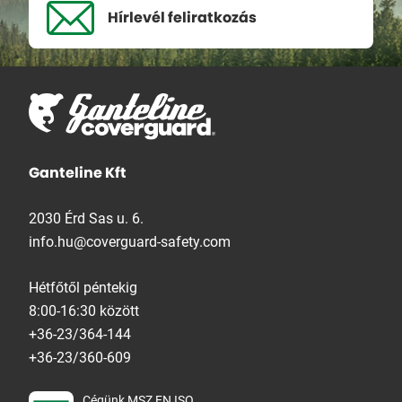
Hírlevél
feliratkozás
Ganteline Kft
2030 Érd Sas u. 6.
info.hu@coverguard-safety.com
Hétfőtől péntekig
8:00-16:30 között
+36-23/364-144
+36-23/360-609
Cégünk MSZ EN ISO