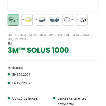
3M_S1101SGA, 3M_S1101SGAF, 3M_S1102SGAF, 3M_S1103SGAF,
3M_S1202SGAF
3M
3M™ SOLUS 1000
Minősítések
EN166:2001
EN170:2002
UV szűrős lencse
Lencse karcmentes
bevonattal