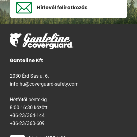
Hírlevél
feliratkozás
Ganteline Kft
2030 Érd Sas u. 6.
info.hu@coverguard-safety.com
Hétfőtől péntekig
8:00-16:30 között
+36-23/364-144
+36-23/360-609