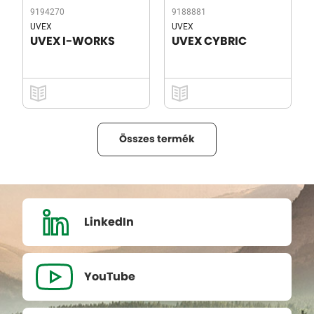
9194270
9188881
UVEX
UVEX
UVEX I-WORKS
UVEX CYBRIC
Összes termék
LinkedIn
YouTube