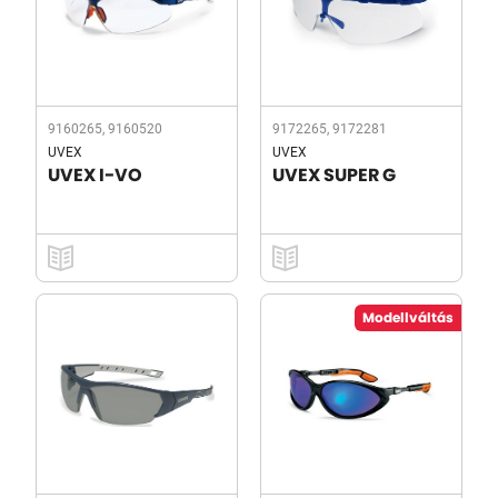
9160265, 9160520
9172265, 9172281
UVEX
UVEX
UVEX I-VO
UVEX SUPER G
Modellváltás