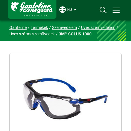
HU
Ganteline
Termékek
Szemvédelem
Uvex szemvédelem
Uvex száras szemüvegek
3M™ SOLUS 1000