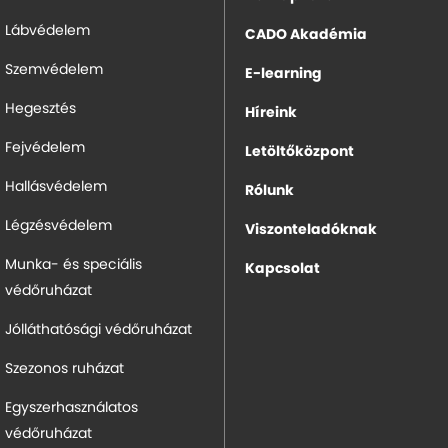
Lábvédelem
CADO Akadémia
Szemvédelem
E-learning
Hegesztés
Híreink
Fejvédelem
Letöltőközpont
Hallásvédelem
Rólunk
Légzésvédelem
Viszonteladóknak
Munka- és speciális
Kapcsolat
védőruházat
Jólláthatósági védőruházat
Szezonos ruházat
Egyszerhasználatos
védőruházat