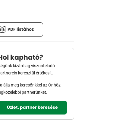
PDF listához
Hol kapható?
égünk kizárólag viszonteladó
artnerein keresztül értékesít.
alálja meg keresőnkkel az Önhöz
egközelebbi partnerünket.
Üzlet, partner keresése