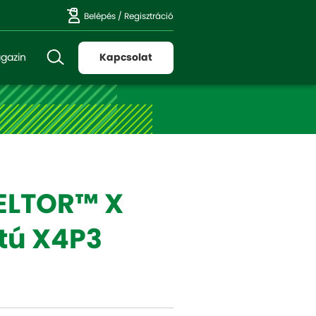
Belépés
/
Regisztráció
gazin
Kapcsolat
ELTOR™ X
tú X4P3