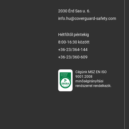
2030 Érd Sas u. 6.
info.hu@coverguard-safety.com
Hétfőtől péntekig
8:00-16:30 között
+36-23/364-144
+36-23/360-609
Cégünk MSZ EN ISO
9001:2008
minőségirányítási
rendszerrel rendelkezik.