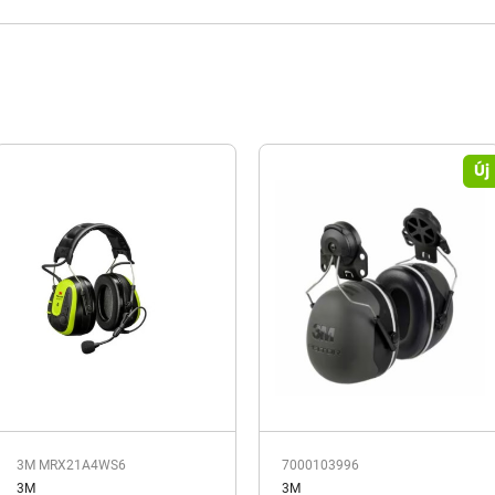
Új
3M MRX21A4WS6
7000103996
3M
3M