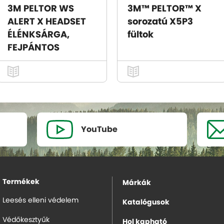
3M PELTOR WS
3M™ PELTOR™ X
ALERT X HEADSET
sorozatú X5P3
ÉLÉNKSÁRGA,
fültok
FEJPÁNTOS
YouTube
Termékek
Márkák
Leesés elleni védelem
Katalógusok
Védőkesztyűk
Hol kapható