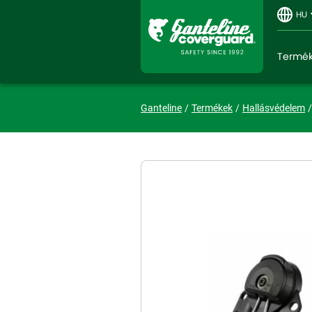
HU
Termé
Ganteline
Termékek
Hallásvédelem