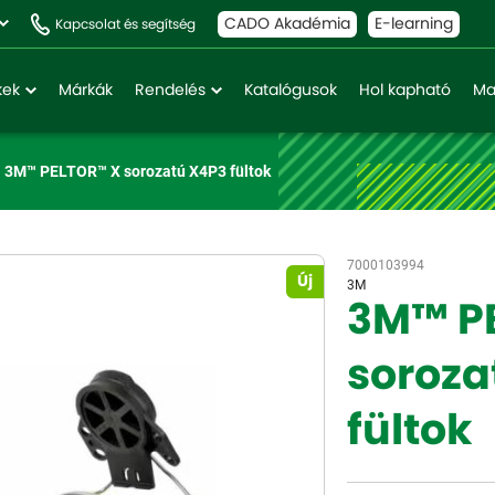
CADO Akadémia
E-learning
Kapcsolat és segítség
kek
Márkák
Rendelés
Katalógusok
Hol kapható
Ma
3M™ PELTOR™ X sorozatú X4P3 fültok
7000103994
Új
3M
3M™ P
soroza
fültok