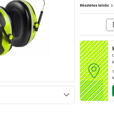
Részletes leírás
C
p
T
l