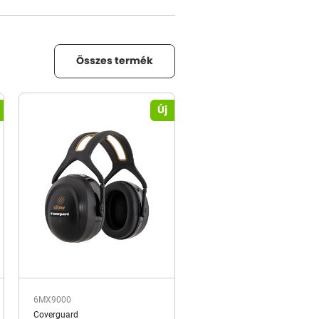
Összes termék
Új
6MX9000
Coverguard