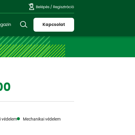
Belépés
/
Regisztráció
gazin
Kapcsolat
00
i védelem
Mechanikai védelem