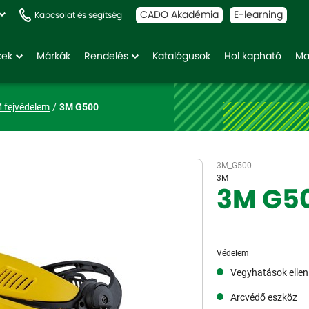
CADO Akadémia
E-learning
Kapcsolat és segítség
kek
Márkák
Rendelés
Katalógusok
Hol kapható
Ma
 fejvédelem
3M G500
3M_G500
3M
3M G5
Védelem
Vegyhatások ellen
Arcvédő eszköz