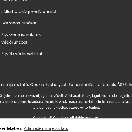
védőruházat
Jólláthatósági védőruházat
Szezonos ruházat
Egyszerhasználatos
védőruházat
Egyéb védőeszközök
mi tájékoztató
,
Cookie Szabályzat
,
Felhasználási feltételek
,
ÁSZF
,
I
ft jelen honlapja szerzői jog által védett. A leírások, fotók, logók, és minden egyéb,
 cégünk szellemi tulajdonát képezik.
Azok másolása, üzleti célú felhasználása kizá
tulajdonosának beleegyezésével történhet.
Copyright © Ganteline. All rights reserved.
Website and design by
Voov
se érdekében.
Adatvédelmi tájékoztató