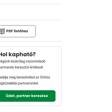
PDF listához
Hol kapható?
égünk kizárólag viszonteladó
artnerein keresztül értékesít.
alálja meg keresőnkkel az Önhöz
egközelebbi partnerünket.
Üzlet, partner keresése