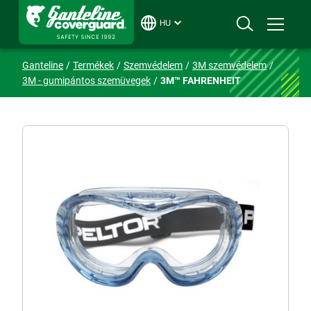
HU
Ganteline
Termékek
Szemvédelem
3M szemvédelem
3M - gumipántos szemüvegek
3M™ FAHRENHEIT