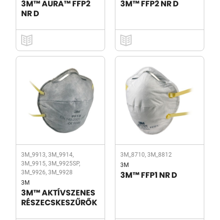
3M™ AURA™ FFP2
3M™ FFP2 NR D
NR D
3M_9913, 3M_9914,
3M_8710, 3M_8812
3M_9915, 3M_9925SP,
3M
3M_9926, 3M_9928
3M™ FFP1 NR D
3M
3M™ AKTÍVSZENES
RÉSZECSKESZŰRŐK