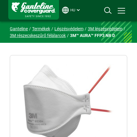
HU
Ganteline
Termékek
Légzésvédelem
3M légzésvédelem
3M részecskeszűrő félálarcok
3M™ AURA™ FFP3 NR D