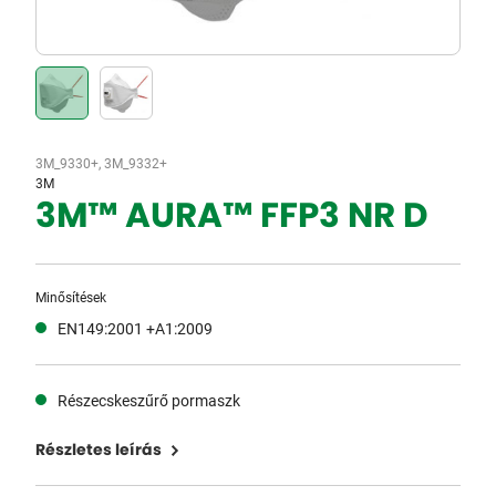
3M_9330+, 3M_9332+
3M
3M™ AURA™ FFP3 NR D
Minősítések
EN149:2001 +A1:2009
Részecskeszűrő pormaszk
Részletes leírás