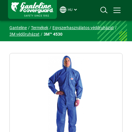
HU
Ganteline
Termékek
Egyszerhasználatos védőruházat
3M védőruházat
3M™ 4530