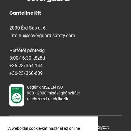
Ganteline Kft
2030 Érd Sas u. 6.
info.hu@coverguard-safety.com
Hétfőtől péntekig
8:00-16:30 között
+36-23/364-144
+36-23/360-609
Cégünk MSZ EN ISO
9001:2008 minőségirányítási
rendszerrel rendelkezik.
Adatvédelmi tájékoztató
,
Cookie Szabályzat
,
A weboldal cookie-kat használ az online