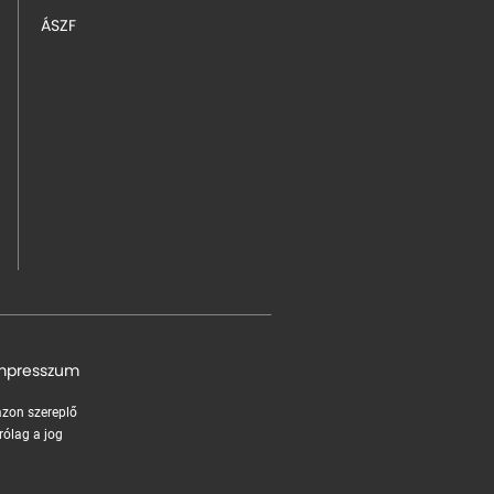
ÁSZF
mpresszum
 azon szereplő
rólag a jog