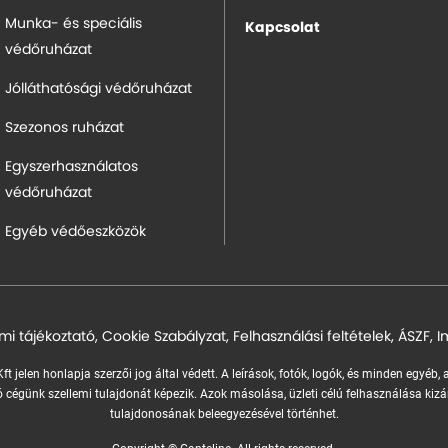
Munka- és speciális
Kapcsolat
védőruházat
Jólláthatósági védőruházat
Szezonos ruházat
Egyszerhasználatos
védőruházat
Egyéb védőeszközök
mi tájékoztató
,
Cookie Szabályzat
,
Felhasználási feltételek
,
ÁSZF
,
I
ft jelen honlapja szerzői jog által védett. A leírások, fotók, logók, és minden egyéb,
 cégünk szellemi tulajdonát képezik.
Azok másolása, üzleti célú felhasználása kizá
tulajdonosának beleegyezésével történhet.