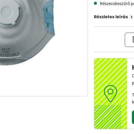
Részecskeszűrő 
Részletes leírás
C
p
T
l