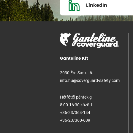
LinkedIn
Ganteline Kft
2030 Érd Sas u. 6.
info.hu@coverguard-safety.com
Hétfőtől péntekig
8:00-16:30 között
+36-23/364-144
+36-23/360-609