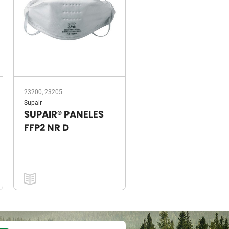
23200, 23205
Supair
SUPAIR® PANELES
FFP2 NR D