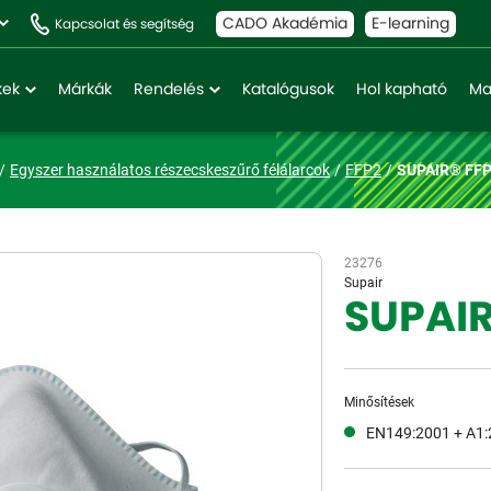
CADO Akadémia
E-learning
Kapcsolat és segítség
kek
Márkák
Rendelés
Katalógusok
Hol kapható
Ma
Egyszer használatos részecskeszűrő félálarcok
FFP2
SUPAIR® FFP
23276
Supair
SUPAIR
Minősítések
EN149:2001 + A1