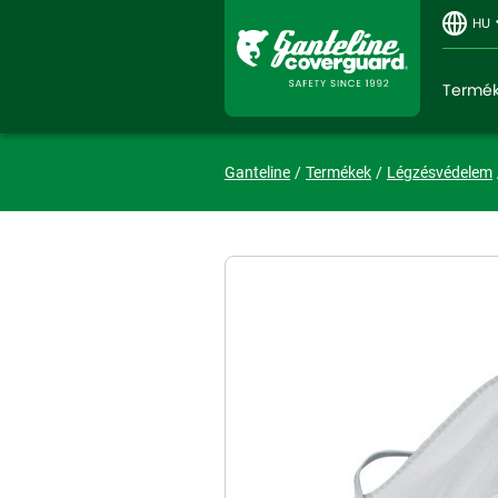
HU
Termé
Ganteline
Termékek
Légzésvédelem