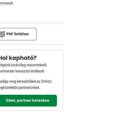
pormaszk
PDF listához
Hol kapható?
égünk kizárólag viszonteladó
artnerein keresztül értékesít.
alálja meg keresőnkkel az Önhöz
egközelebbi partnerünket.
Üzlet, partner keresése