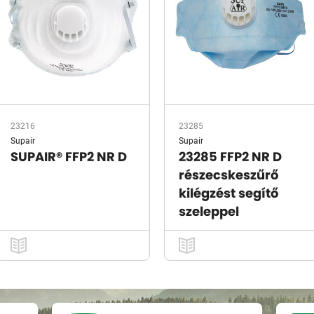
23216
23285
Supair
Supair
SUPAIR® FFP2 NR D
23285 FFP2 NR D
részecskeszűrő
kilégzést segítő
szeleppel