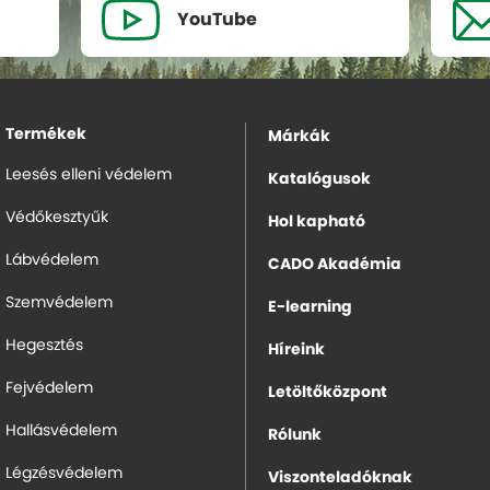
YouTube
Termékek
Márkák
Leesés elleni védelem
Katalógusok
Védőkesztyűk
Hol kapható
Lábvédelem
CADO Akadémia
Szemvédelem
E-learning
Hegesztés
Híreink
Fejvédelem
Letöltőközpont
Hallásvédelem
Rólunk
Légzésvédelem
Viszonteladóknak