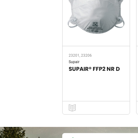
23201, 23206
Supair
SUPAIR® FFP2 NR D