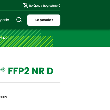
Belépés
/
Regisztráció
gazin
Kapcsolat
2 NR D
® FFP2 NR D
:2009