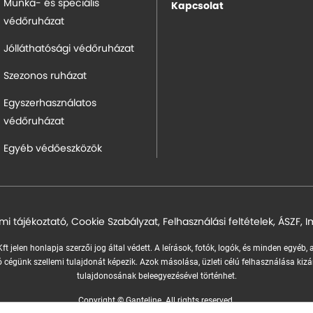
Munka- és speciális
Kapcsolat
védőruházat
Jólláthatósági védőruházat
Szezonos ruházat
Egyszerhasználatos
védőruházat
Egyéb védőeszközök
mi tájékoztató
,
Cookie Szabályzat
,
Felhasználási feltételek
,
ÁSZF
,
I
ft jelen honlapja szerzői jog által védett. A leírások, fotók, logók, és minden egyéb,
 cégünk szellemi tulajdonát képezik.
Azok másolása, üzleti célú felhasználása kizá
tulajdonosának beleegyezésével történhet.
Copyright © Ganteline. All rights reserved.