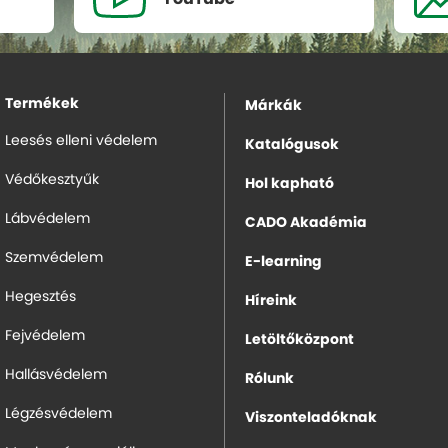
Termékek
Márkák
Leesés elleni védelem
Katalógusok
Védőkesztyűk
Hol kapható
Lábvédelem
CADO Akadémia
Szemvédelem
E-learning
Hegesztés
Híreink
Fejvédelem
Letöltőközpont
Hallásvédelem
Rólunk
Légzésvédelem
Viszonteladóknak