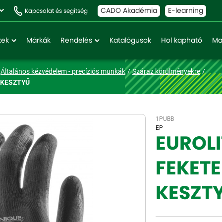
CADO Akadémia
E-learning
Kapcsolat és segítség
kek
Márkák
Rendelés
Katalógusok
Hol kapható
Ma
Általános kézvédelem - precíziós munkák
Száraz körülményekre
 KESZTYŰ
1PUBB
EP
EUROLI
FEKETE
KESZT