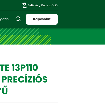
Belépés
/
Regisztráció
gazin
Kapcsolat
TE 13P110
 PRECÍZIÓS
YŰ