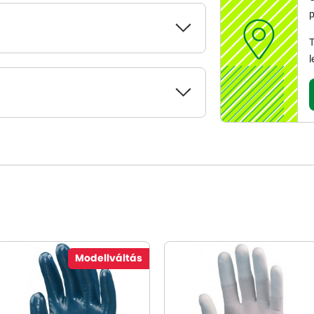
p
T
l
Modellváltás