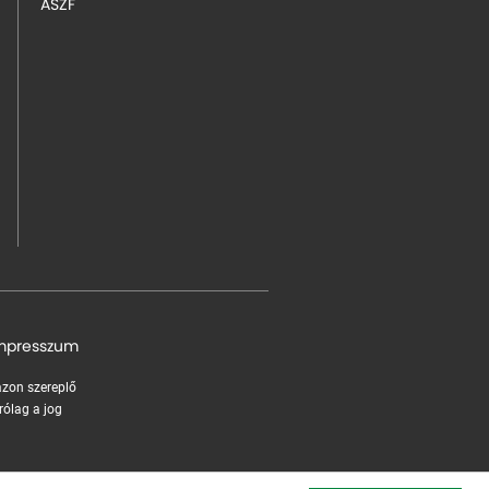
ÁSZF
mpresszum
 azon szereplő
rólag a jog