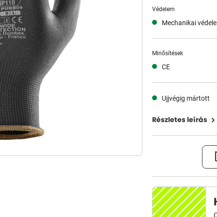
Védelem
Mechanikai védel
Minősítések
CE
Ujjvégig mártott
Részletes leírás
C