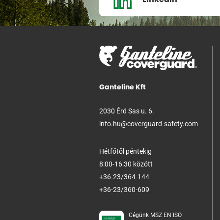
Ganteline Kft
2030 Érd Sas u. 6.
info.hu@coverguard-safety.com
Hétfőtől péntekig
8:00-16:30 között
+36-23/364-144
+36-23/360-609
Cégünk MSZ EN ISO