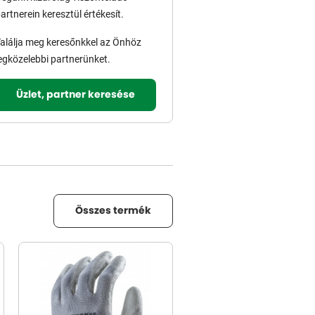
artnerein keresztül értékesít.
alálja meg keresőnkkel az Önhöz
egközelebbi partnerünket.
Üzlet, partner keresése
Összes termék