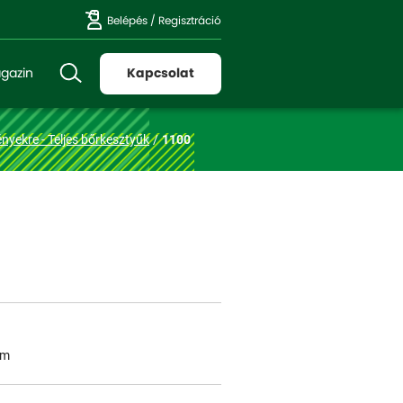
Belépés
/
Regisztráció
gazin
Kapcsolat
nyekre - Teljes bőrkesztyűk
1100
em