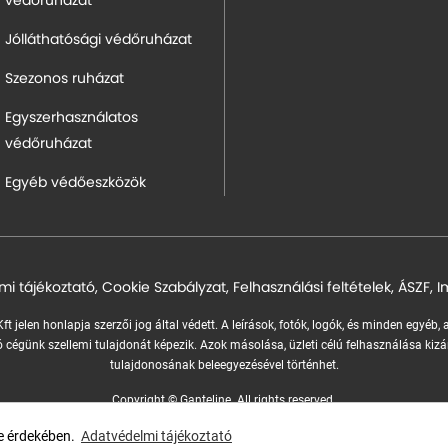
védőruházat
Jólláthatósági védőruházat
Szezonos ruházat
Egyszerhasználatos
védőruházat
Egyéb védőeszközök
mi tájékoztató
,
Cookie Szabályzat
,
Felhasználási feltételek
,
ÁSZF
,
I
ft jelen honlapja szerzői jog által védett. A leírások, fotók, logók, és minden egyéb,
 cégünk szellemi tulajdonát képezik.
Azok másolása, üzleti célú felhasználása kizá
tulajdonosának beleegyezésével történhet.
Copyright © Ganteline. All rights reserved.
Website and design by
Voov
se érdekében.
Adatvédelmi tájékoztató