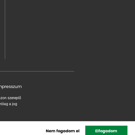
mpresszum
 azon szereplő
rólag a jog
Nem fogadom el
Elfogadom