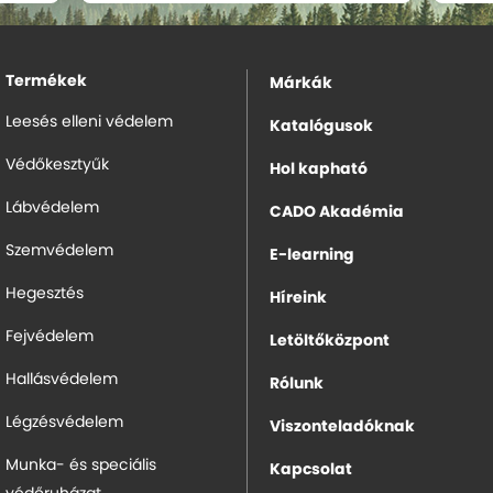
Termékek
Márkák
Leesés elleni védelem
Katalógusok
Védőkesztyűk
Hol kapható
Lábvédelem
CADO Akadémia
Szemvédelem
E-learning
Hegesztés
Híreink
Fejvédelem
Letöltőközpont
Hallásvédelem
Rólunk
Légzésvédelem
Viszonteladóknak
Munka- és speciális
Kapcsolat