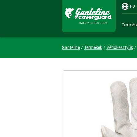
HU
Termé
Ganteline
Termékek
Védőkesztyűk