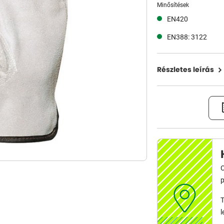
Minősítések
EN420
EN388: 3122
Részletes leírás
C
p
T
l