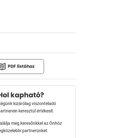
PDF listához
Hol kapható?
égünk kizárólag viszonteladó
artnerein keresztül értékesít.
alálja meg keresőnkkel az Önhöz
egközelebbi partnerünket.