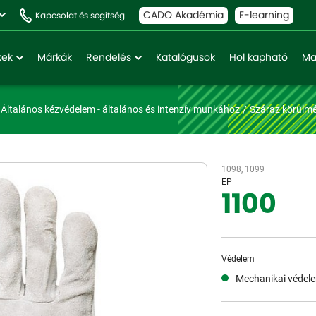
CADO Akadémia
E-learning
Kapcsolat és segítség
kek
Márkák
Rendelés
Katalógusok
Hol kapható
Ma
Általános kézvédelem - általános és intenzív munkához
Száraz körülmé
1098, 1099
EP
1100
Védelem
Mechanikai védel