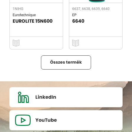
1NIHG
6637, 6638, 6639, 6640
Eurotechnique
EP
EUROLITE 15N600
6640
Összes termék
LinkedIn
YouTube