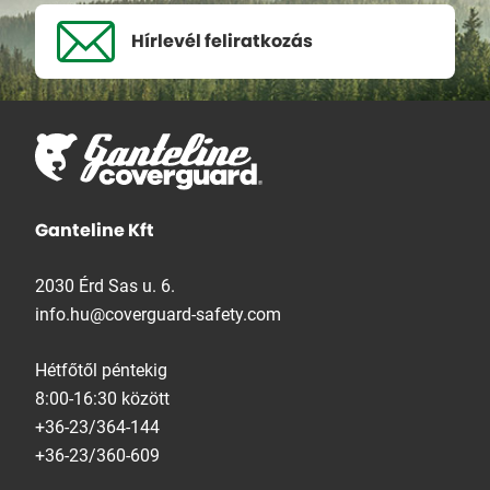
Hírlevél
feliratkozás
Ganteline Kft
2030 Érd Sas u. 6.
info.hu@coverguard-safety.com
Hétfőtől péntekig
8:00-16:30 között
+36-23/364-144
+36-23/360-609