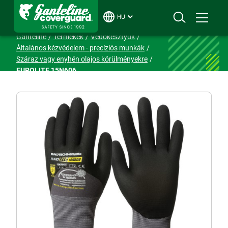
HU
Ganteline
Termékek
Védőkesztyűk
Általános kézvédelem - precíziós munkák
Száraz vagy enyhén olajos körülményekre
EUROLITE 15N606