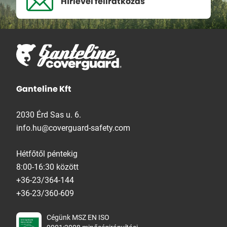
Hírlevél
feliratkozás
Ganteline Kft
2030 Érd Sas u. 6.
info.hu@coverguard-safety.com
Hétfőtől péntekig
8:00-16:30 között
+36-23/364-144
+36-23/360-609
Cégünk MSZ EN ISO