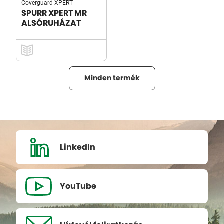
Coverguard XPERT
SPURR XPERT MR
ALSÓRUHÁZAT
Minden termék
LinkedIn
YouTube