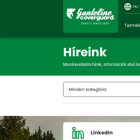
HU
Termé
Híreink
Munkavédelmi hírek, információk első k
Minden kategória
LinkedIn