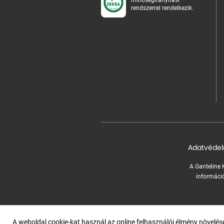
rendszerrel rendelkezik.
Adatvédel
A Ganteline K
információ
A weboldal cookie-kat használ az online felhasználói élmény növelé