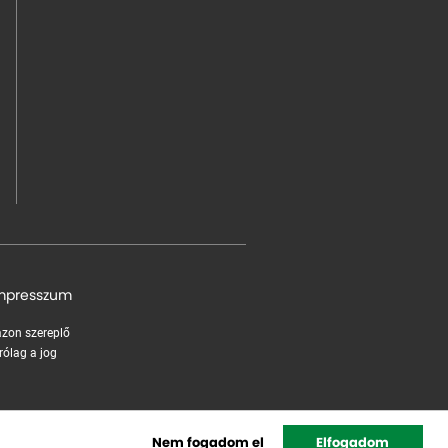
mpresszum
 azon szereplő
rólag a jog
Nem fogadom el
Elfogadom