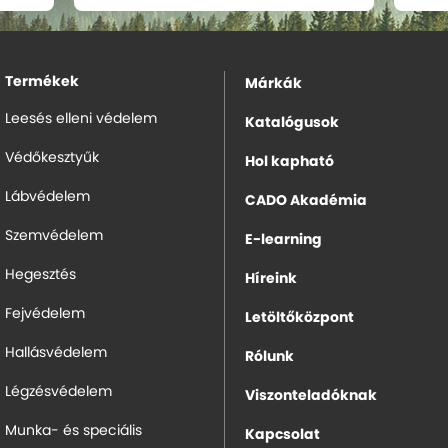
Termékek
Márkák
Leesés elleni védelem
Katalógusok
Védőkesztyűk
Hol kapható
Lábvédelem
CADO Akadémia
Szemvédelem
E-learning
Hegesztés
Híreink
Fejvédelem
Letöltőközpont
Hallásvédelem
Rólunk
Légzésvédelem
Viszonteladóknak
Munka- és speciális
Kapcsolat