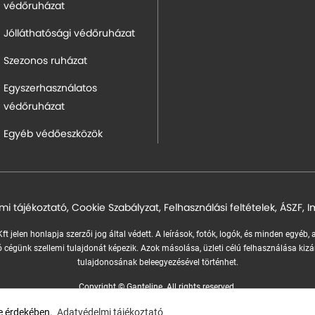
védőruházat
Jólláthatósági védőruházat
Szezonos ruházat
Egyszerhasználatos
védőruházat
Egyéb védőeszközök
mi tájékoztató
,
Cookie Szabályzat
,
Felhasználási feltételek
,
ÁSZF
,
I
ft jelen honlapja szerzői jog által védett. A leírások, fotók, logók, és minden egyéb,
 cégünk szellemi tulajdonát képezik.
Azok másolása, üzleti célú felhasználása kizá
tulajdonosának beleegyezésével történhet.
Copyright © Ganteline. All rights reserved.
Website and design by
Voov
se érdekében.
Adatvédelmi tájékoztató