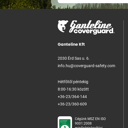
Ganteline Kft
2030 Érd Sas u. 6.
info.hu@coverguard-safety.com
Hétfőtől péntekig
8:00-16:30 között
+36-23/364-144
+36-23/360-609
Cégünk MSZ EN ISO
9001:2008
minőségirányítási