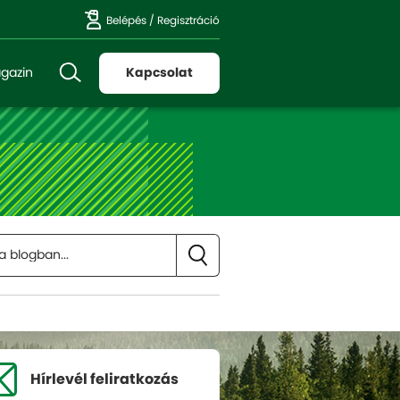
Belépés
/
Regisztráció
gazin
Kapcsolat
Hírlevél
feliratkozás