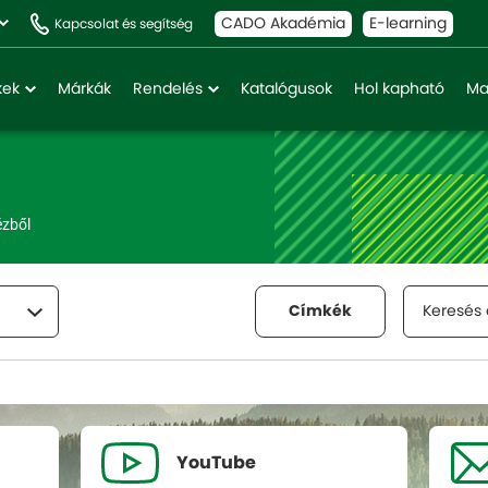
CADO Akadémia
E-learning
Kapcsolat és segítség
kek
Márkák
Rendelés
Katalógusok
Hol kapható
Ma
ézből
Címkék
YouTube