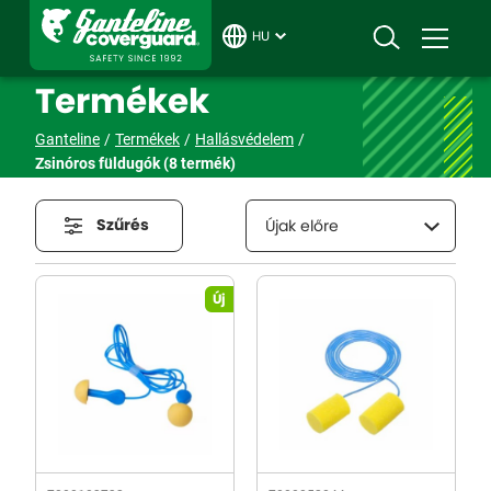
HU
Termékek
Ganteline
Termékek
Hallásvédelem
Zsinóros füldugók
(8 termék)
Szűrés
Újak előre
Új