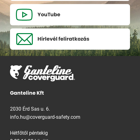
YouTube
Hírlevél
feliratkozás
Ganteline Kft
2030 Érd Sas u. 6.
info.hu@coverguard-safety.com
Hétfőtől péntekig