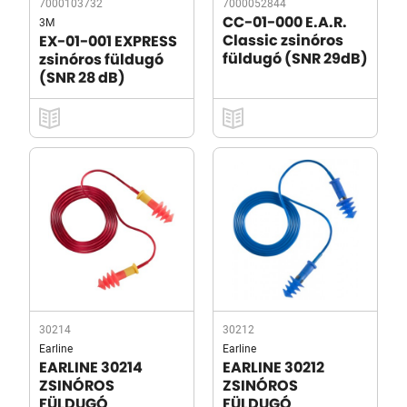
7000103732
7000052844
3M
CC-01-000 E.A.R.
Classic zsinóros
EX-01-001 EXPRESS
füldugó (SNR 29dB)
zsinóros füldugó
(SNR 28 dB)
30214
30212
Earline
Earline
EARLINE 30214
EARLINE 30212
ZSINÓROS
ZSINÓROS
FÜLDUGÓ
FÜLDUGÓ