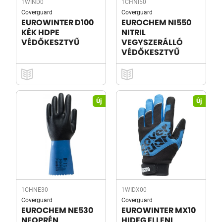
1WIND0
1CHNI50
Coverguard
Coverguard
EUROWINTER D100
EUROCHEM NI550
KÉK HDPE
NITRIL
VÉDŐKESZTYŰ
VEGYSZERÁLLÓ
VÉDŐKESZTYŰ
Új
Új
1CHNE30
1WIDX00
Coverguard
Coverguard
EUROCHEM NE530
EUROWINTER MX10
NEOPRÉN
HIDEG ELLENI