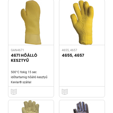
GAN4671
4655, 4657
4671 HŐÁLLÓ
4655, 4657
KESZTYŰ
500°C fokig 15 sec
időtartamig hőálló kesztyű
Kevlar® szállal