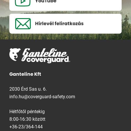
YouTube
Hírlevél
feliratkozás
Ganteline Kft
2030 Érd Sas u. 6.
info.hu@coverguard-safety.com
Hétfőtől péntekig
8:00-16:30 között
+36-23/364-144