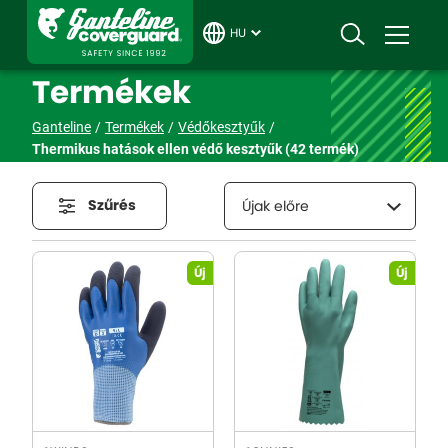
HU
Termékek
Ganteline
Termékek
Védőkesztyűk
Thermikus hatások ellen védő kesztyűk
(42 termék)
Szűrés
Újak előre
Új
Új