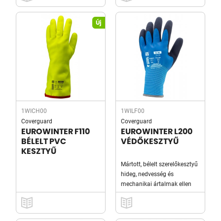
Új
1WICH00
1WILF00
Coverguard
Coverguard
EUROWINTER F110
EUROWINTER L200
BÉLELT PVC
VÉDŐKESZTYŰ
KESZTYŰ
Mártott, bélelt szerelőkesztyű
hideg, nedvesség és
mechanikai ártalmak ellen