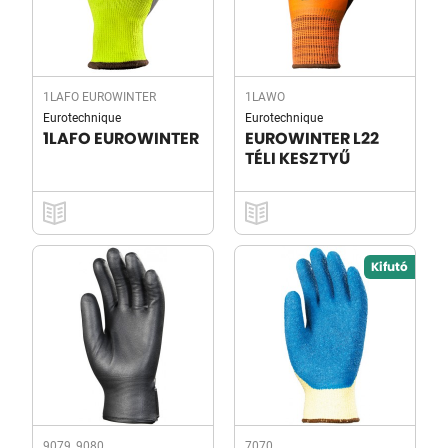
1LAFO EUROWINTER
1LAWO
Eurotechnique
Eurotechnique
1LAFO EUROWINTER
EUROWINTER L22
TÉLI KESZTYŰ
Kifutó
9079, 9080
7070