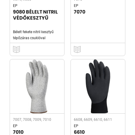
EP
EP
9080 BÉLELT NITRIL
7070
VÉDŐKESZTYŰ
Bélelt fekete nitril kesztyű
tépőzáras csuklóval
7007, 7008, 7009, 7010
6608, 6609, 6610, 6611
EP
EP
7010
6610