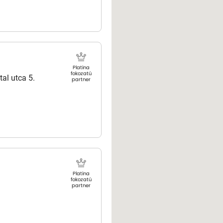
Platina
fokozatú
al utca 5.
partner
Platina
fokozatú
partner