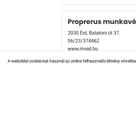
Proprerus munkav
2030 Érd, Balatoni út 37.
06/23/374462
www.mved.hu
Térképen
Útvonal
A weboldal cookie-kat használ az online felhasználói élmény növelé
Rumed Kft.
LinkedIn
4400 Nyíregyháza, László u. 17.
+36-30/995-69-86
rumed.hu
Térképen
Útvonal