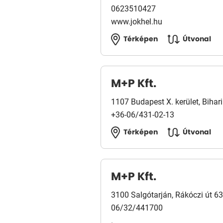
0623510427
www.jokhel.hu
Térképen
Útvonal
M+P Kft.
1107 Budapest X. kerület, Bihari
+36-06/431-02-13
Térképen
Útvonal
M+P Kft.
3100 Salgótarján, Rákóczi út 63
06/32/441700
.