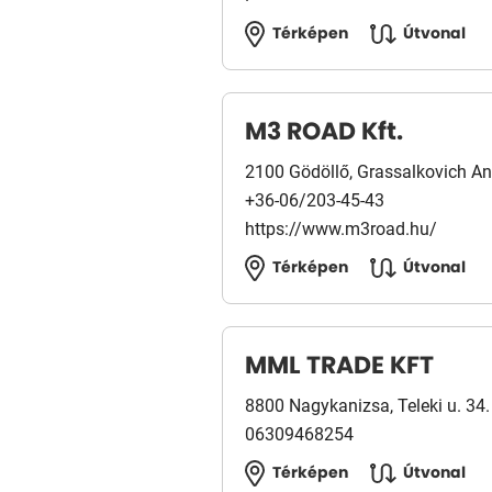
Térképen
Útvonal
M3 ROAD Kft.
2100 Gödöllő, Grassalkovich Ant
+36-06/203-45-43
https://www.m3road.hu/
Térképen
Útvonal
MML TRADE KFT
8800 Nagykanizsa, Teleki u. 34.
06309468254
Térképen
Útvonal