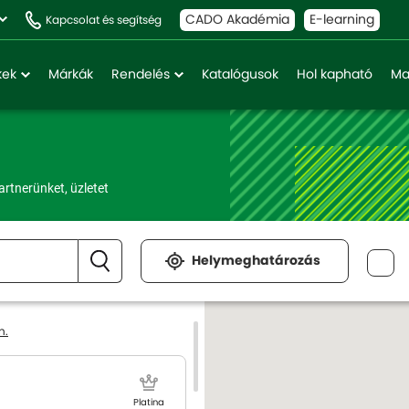
CADO Akadémia
E-learning
Kapcsolat és segítség
kek
Márkák
Rendelés
Katalógusok
Hol kapható
Ma
rtnerünket, üzletet
Helymeghatározás
n.
Platina