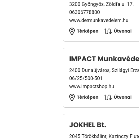
3200 Gyöngyös, Zöldfa u. 17.
06306778800
www.dermunkavedelem.hu
Térképen
Útvonal
IMPACT Munkavéd
2400 Dunaújváros, Szilágyi Erzs
06/25/500-501
www.impactshop.hu
Térképen
Útvonal
JOKHEL Bt.
2045 Törökbálint, Kazinczy F ut