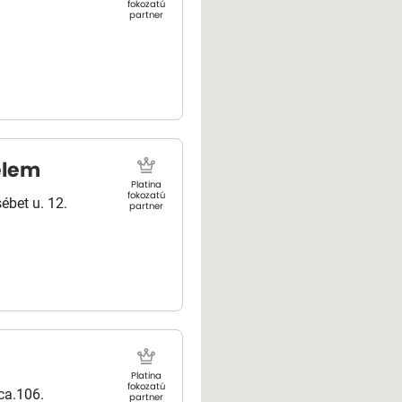
fokozatú
partner
elem
Platina
fokozatú
ébet u. 12.
partner
Platina
fokozatú
ca.106.
partner