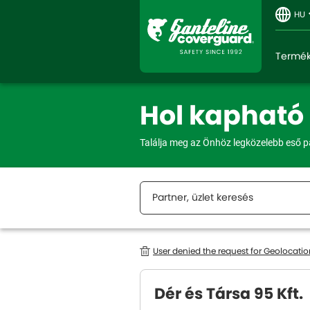
HU
Termé
Hol kapható
Találja meg az Önhöz legközelebb eső pa
User denied the request for Geolocatio
Dér és Társa 95 Kft.