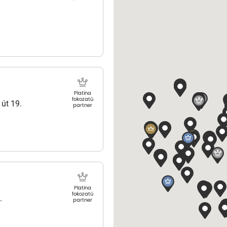
Platina
fokozatú
 út 19.
partner
Platina
fokozatú
.
partner