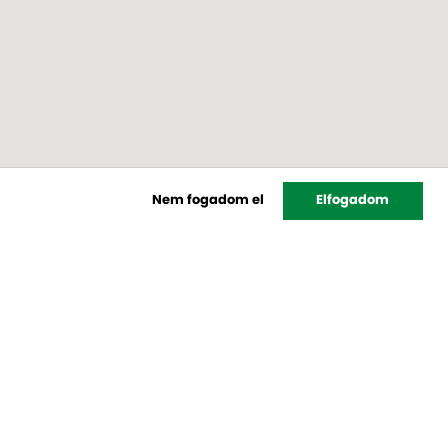
Nem fogadom el
Elfogadom
Hírlevél
feliratkozás
Rendelés
Hogyan rendelhet