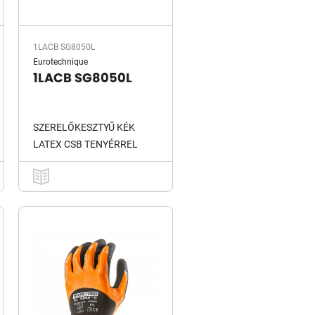
1LACB SG8050L
Eurotechnique
1LACB SG8050L
SZERELŐKESZTYŰ KÉK
LATEX CSB TENYÉRREL