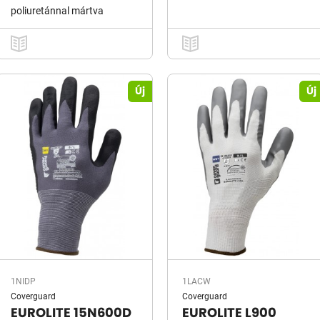
poliuretánnal mártva
Új
Új
1NIDP
1LACW
Coverguard
Coverguard
EUROLITE 15N600D
EUROLITE L900