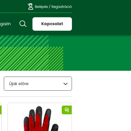
Belépés
/
Regisztráció
gazin
Kapcsolat
Újak előre
Új