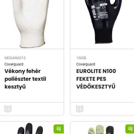
MOGAN6010
1NISB
Coverguard
Coverguard
Vékony fehér
EUROLITE N100
poliészter textil
FEKETE PES
kesztyű
VÉDŐKESZTYŰ
Új
Új