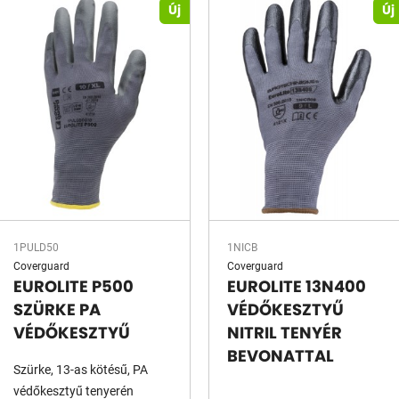
Új
Új
1PULD50
1NICB
Coverguard
Coverguard
EUROLITE P500
EUROLITE 13N400
SZÜRKE PA
VÉDŐKESZTYŰ
VÉDŐKESZTYŰ
NITRIL TENYÉR
BEVONATTAL
Szürke, 13-as kötésű, PA
védőkesztyű tenyerén