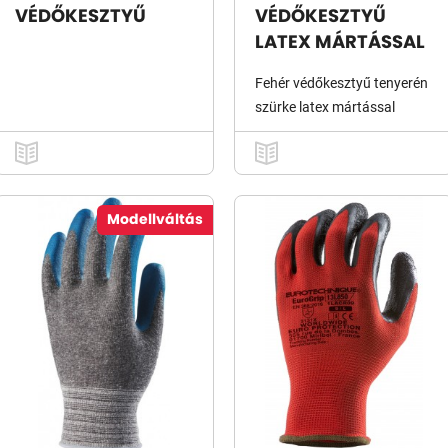
VÉDŐKESZTYŰ
VÉDŐKESZTYŰ
LATEX MÁRTÁSSAL
Fehér védőkesztyű tenyerén
szürke latex mártással
Modellváltás