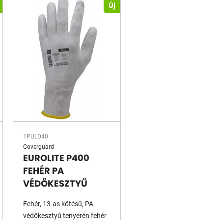
Új
1PULD40
Coverguard
EUROLITE P400
FEHÉR PA
VÉDŐKESZTYŰ
Fehér, 13-as kötésű, PA
védőkesztyű tenyerén fehér