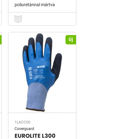
poliuretánnal mártva
Új
1LACC00
Coverguard
EUROLITE L300