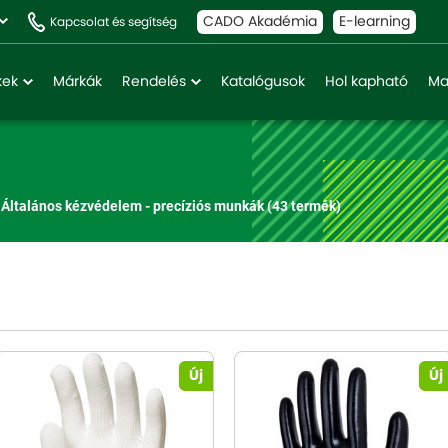
CADO Akadémia
E-learning
Kapcsolat és segítség
kek
Márkák
Rendelés
Katalógusok
Hol kapható
Ma
Általános kézvédelem - precíziós munkák
(43 termék)
Új
Új