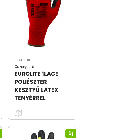
1LACE00
Coverguard
EUROLITE 1LACE
POLIÉSZTER
KESZTYŰ LATEX
TENYÉRREL
Új