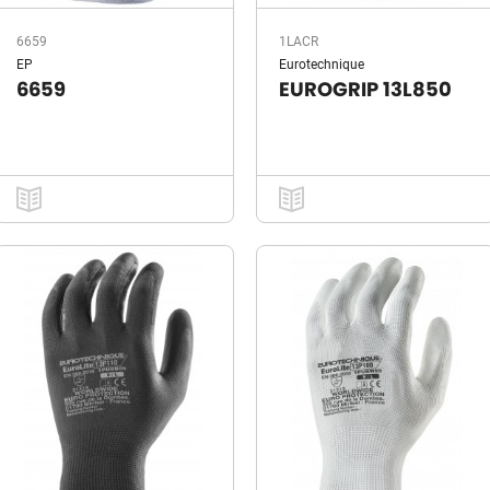
6659
1LACR
EP
Eurotechnique
6659
EUROGRIP 13L850