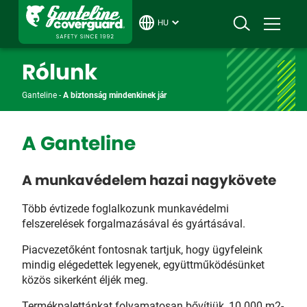
HU
Rólunk
Ganteline -
A biztonság mindenkinek jár
A Ganteline
A munkavédelem hazai nagykövete
Több évtizede foglalkozunk munkavédelmi
felszerelések forgalmazásával és gyártásával.
Piacvezetőként fontosnak tartjuk, hogy ügyfeleink
mindig elégedettek legyenek, együttműködésünket
közös sikerként éljék meg.
Termékpalettánkat folyamatosan bővítjük, 10.000 m2-