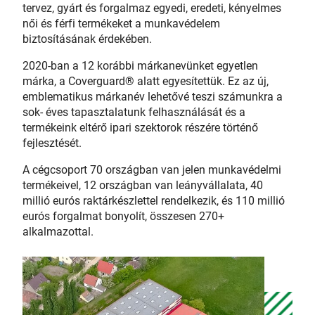
tervez, gyárt és forgalmaz egyedi, eredeti, kényelmes
női és férfi termékeket a munkavédelem
biztosításának érdekében.
2020-ban a 12 korábbi márkanevünket egyetlen
márka, a Coverguard® alatt egyesítettük. Ez az új,
emblematikus márkanév lehetővé teszi számunkra a
sok- éves tapasztalatunk felhasználását és a
termékeink eltérő ipari szektorok részére történő
fejlesztését.
A cégcsoport 70 országban van jelen munkavédelmi
termékeivel, 12 országban van leányvállalata, 40
millió eurós raktárkészlettel rendelkezik, és 110 millió
eurós forgalmat bonyolít, összesen 270+
alkalmazottal.