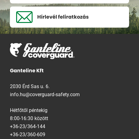
Hírlevél
feliratkozás
Ganteline Kft
2030 Érd Sas u. 6.
info.hu@coverguard-safety.com
Hétfőtől péntekig
8:00-16:30 között
+36-23/364-144
+36-23/360-609