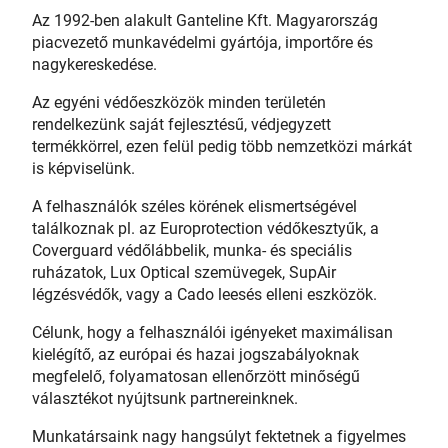
Az 1992-ben alakult Ganteline Kft. Magyarország
piacvezető munkavédelmi gyártója, importőre és
nagykereskedése.
Az egyéni védőeszközök minden területén
rendelkezünk saját fejlesztésű, védjegyzett
termékkörrel, ezen felül pedig több nemzetközi márkát
is képviselünk.
A felhasználók széles körének elismertségével
találkoznak pl. az Europrotection védőkesztyűk, a
Coverguard védőlábbelik, munka- és speciális
ruházatok, Lux Optical szemüvegek, SupAir
légzésvédők, vagy a Cado leesés elleni eszközök.
Célunk, hogy a felhasználói igényeket maximálisan
kielégítő, az európai és hazai jogszabályoknak
megfelelő, folyamatosan ellenőrzött minőségű
választékot nyújtsunk partnereinknek.
Munkatársaink nagy hangsúlyt fektetnek a figyelmes