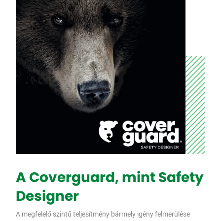
A Coverguard, mint Safety
Designer
A megfelelő szintű teljesítmény bármely igény felmerülése