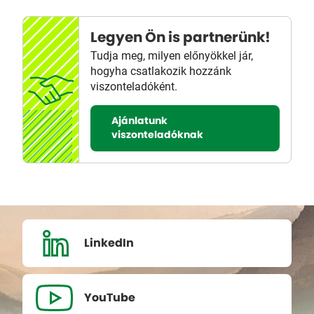
Legyen Ön is partnerünk!
Tudja meg, milyen előnyökkel jár,
hogyha csatlakozik hozzánk
viszonteladóként.
Ajánlatunk
viszonteladóknak
LinkedIn
YouTube