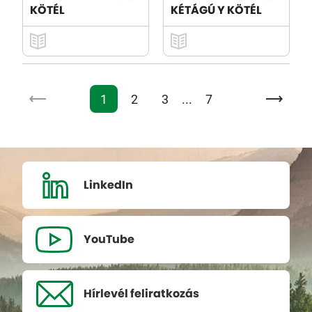
KÖTÉL
KÉTÁGÚ Y KÖTÉL
1
2
3
...
7
LinkedIn
YouTube
Hírlevél
feliratkozás