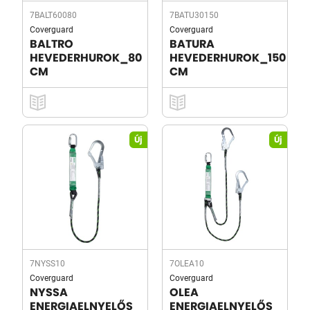
7BALT60080
7BATU30150
Coverguard
Coverguard
BALTRO
BATURA
HEVEDERHUROK_80
HEVEDERHUROK_150
CM
CM
Új
Új
7NYSS10
7OLEA10
Coverguard
Coverguard
NYSSA
OLEA
ENERGIAELNYELŐS
ENERGIAELNYELŐS