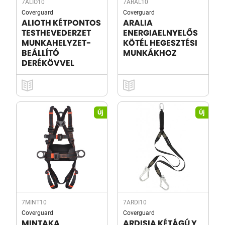
7ALIO10
7ARAL10
Coverguard
Coverguard
ALIOTH KÉTPONTOS
ARALIA
TESTHEVEDERZET
ENERGIAELNYELŐS
MUNKAHELYZET-
KÖTÉL HEGESZTÉSI
BEÁLLÍTÓ
MUNKÁKHOZ
DERÉKÖVVEL
Új
Új
7MINT10
7ARDI10
Coverguard
Coverguard
MINTAKA
ARDISIA KÉTÁGÚ Y