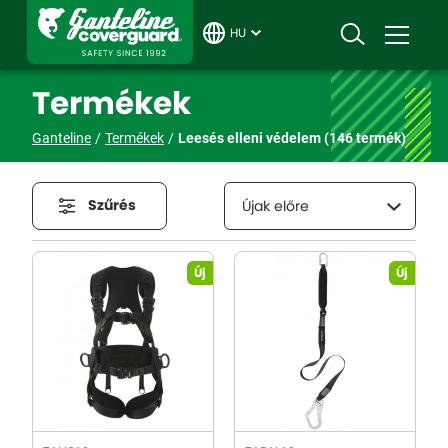
HU
Termékek
Ganteline
Termékek
Leesés elleni védelem
(146 termék)
Szűrés
Újak előre
Új
Új