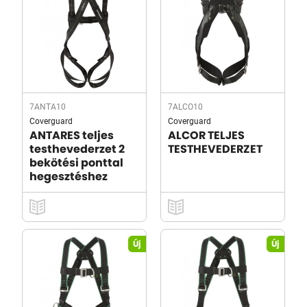
7ANTA10
7ALCO10
Coverguard
Coverguard
ANTARES teljes
ALCOR TELJES
testhevederzet 2
TESTHEVEDERZET
bekötési ponttal
hegesztéshez
Új
Új