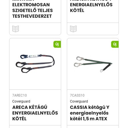
ELEKTROMOSAN
ENERGIAELNYELŐS
SZIGETELŐ TELJES
KÖTÉL
TESTHEVEDERZET
Új
Új
7AREC10
7CASS10
Coverguard
Coverguard
ARECA KÉTÁGÚ
CASSIA kétágú Y
ENYERGIAELNYELŐS
energiaelnyelős
KÖTÉL
kötél 1,5 m ATEX