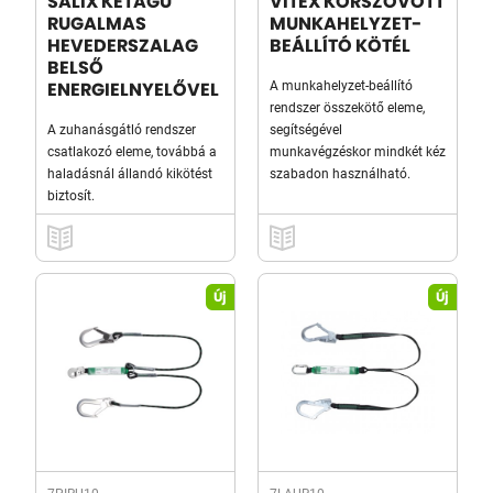
SALIX KÉTÁGÚ
VITEX KÖRSZÖVÖTT
RUGALMAS
MUNKAHELYZET-
HEVEDERSZALAG
BEÁLLÍTÓ KÖTÉL
BELSŐ
A munkahelyzet-beállító
ENERGIELNYELŐVEL
rendszer összekötő eleme,
A zuhanásgátló rendszer
segítségével
csatlakozó eleme, továbbá a
munkavégzéskor mindkét kéz
haladásnál állandó kikötést
szabadon használható.
biztosít.
Új
Új