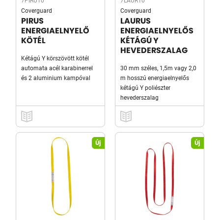
7PIRU10
7LAUR10
Coverguard
Coverguard
PIRUS
LAURUS
ENERGIAELNYELŐ
ENERGIAELNYELŐS
KÖTÉL
KÉTÁGÚ Y
HEVEDERSZALAG
Kétágú Y körszövött kötél
automata acél karabinerrel
30 mm széles, 1,5m vagy 2,0
és 2 aluminium kampóval
m hosszú energiaelnyelős
kétágú Y poliészter
hevederszalag
Új
Új