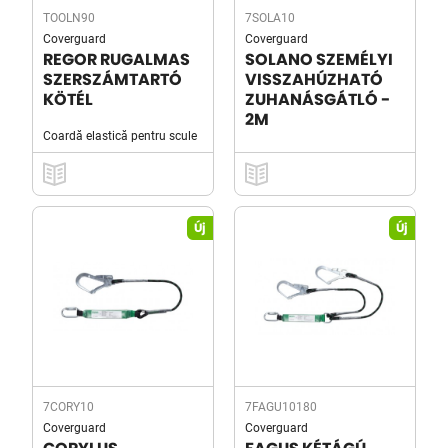
TOOLN90
7SOLA10
Coverguard
Coverguard
REGOR RUGALMAS
SOLANO SZEMÉLYI
SZERSZÁMTARTÓ
VISSZAHÚZHATÓ
KÖTÉL
ZUHANÁSGÁTLÓ -
2M
Coardă elastică pentru scule
Új
Új
7CORY10
7FAGU10180
Coverguard
Coverguard