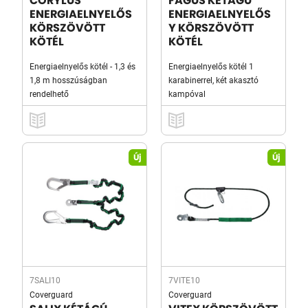
CORYLUS
FAGUS KÉTÁGÚ
ENERGIAELNYELŐS
ENERGIAELNYELŐS
KÖRSZÖVÖTT
Y KÖRSZÖVÖTT
KÖTÉL
KÖTÉL
Energiaelnyelős kötél - 1,3 és
Energiaelnyelős kötél 1
1,8 m hosszúságban
karabinerrel, két akasztó
rendelhető
kampóval
Új
Új
7SALI10
7VITE10
Coverguard
Coverguard